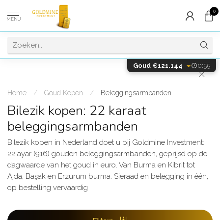
0
MENU
Goud €121.144
0:54
Home
/
Goud Kopen
/
Beleggingsarmbanden
Bilezik kopen: 22 karaat
beleggingsarmbanden
Bilezik kopen in Nederland doet u bij Goldmine Investment:
22 ayar (916) gouden beleggingsarmbanden, geprijsd op de
dagwaarde van het goud in euro. Van Burma en Kibrit tot
Ajda, Başak en Erzurum burma. Sieraad en belegging in één,
op bestelling vervaardig