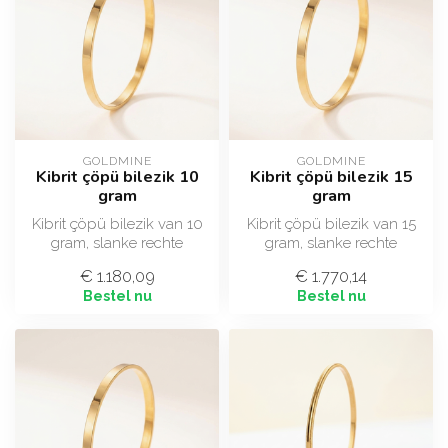
GOLDMINE
GOLDMINE
Kibrit çöpü bilezik 10
Kibrit çöpü bilezik 15
gram
gram
Kibrit çöpü bilezik van 10
Kibrit çöpü bilezik van 15
gram, slanke rechte
gram, slanke rechte
armband van 22 ayar (916)
armband van 22 ayar (916)
€ 1.180,09
€ 1.770,14
goud. D...
goud, i...
Bestel nu
Bestel nu