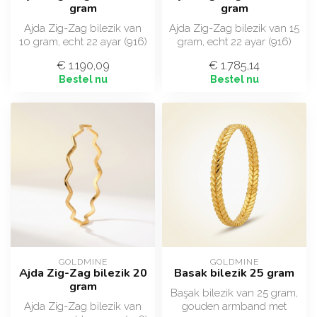
gram
gram
Ajda Zig-Zag bilezik van
Ajda Zig-Zag bilezik van 15
10 gram, echt 22 ayar (916)
gram, echt 22 ayar (916)
goud met het uitgesproken
goud met het uitgesproken
€ 1.190,09
€ 1.785,14
z...
z...
Bestel nu
Bestel nu
GOLDMINE
GOLDMINE
Ajda Zig-Zag bilezik 20
Basak bilezik 25 gram
gram
Başak bilezik van 25 gram,
Ajda Zig-Zag bilezik van
gouden armband met