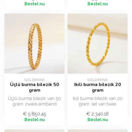
Bestel nu
Bestel nu
GOLDMINE
GOLDMINE
Üçlü burma bilezik 50
Ikili burma bilezik 20
gram
gram
Üçlü burma bilezik van 50
Ikili burma bilezik van 20
gram: zware armband
gram: set van twee
gevlochten uit drie
gedraaide armbanden in
€ 5.850,45
€ 2.340,18
strengen, in 2...
22 ayar (91...
Bestel nu
Bestel nu