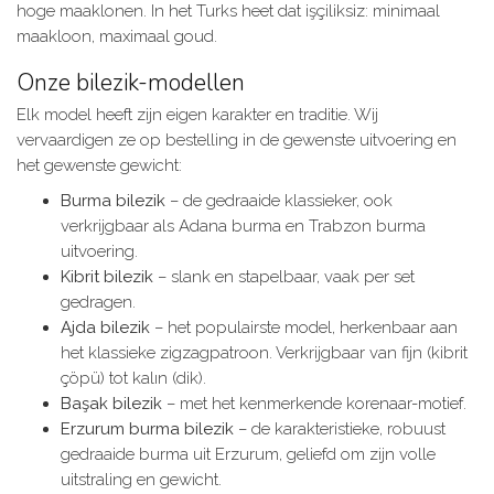
hoge maaklonen. In het Turks heet dat işçiliksiz: minimaal
maakloon, maximaal goud.
Onze bilezik-modellen
Elk model heeft zijn eigen karakter en traditie. Wij
vervaardigen ze op bestelling in de gewenste uitvoering en
het gewenste gewicht:
Burma bilezik
– de gedraaide klassieker, ook
verkrijgbaar als Adana burma en Trabzon burma
uitvoering.
Kibrit bilezik
– slank en stapelbaar, vaak per set
gedragen.
Ajda bilezik
– het populairste model, herkenbaar aan
het klassieke zigzagpatroon. Verkrijgbaar van fijn (kibrit
çöpü) tot kalın (dik).
Başak bilezik
– met het kenmerkende korenaar-motief.
Erzurum burma bilezik
– de karakteristieke, robuust
gedraaide burma uit Erzurum, geliefd om zijn volle
uitstraling en gewicht.