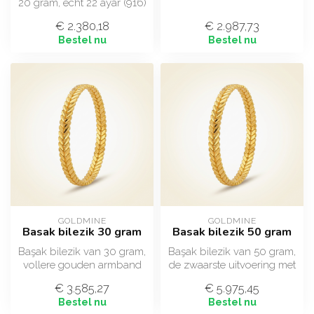
20 gram, echt 22 ayar (916)
korenaar-motief in 22 ayar
goud in kalın uitvoering
(916) g...
€ 2.380,18
€ 2.987,73
me...
Bestel nu
Bestel nu
GOLDMINE
GOLDMINE
Basak bilezik 30 gram
Basak bilezik 50 gram
Başak bilezik van 30 gram,
Başak bilezik van 50 gram,
vollere gouden armband
de zwaarste uitvoering met
met korenaar-motief in 22
korenaar-motief in 22 ayar...
€ 3.585,27
€ 5.975,45
ayar...
Bestel nu
Bestel nu