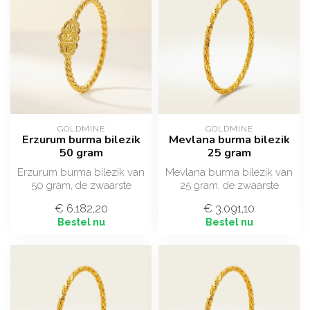
GOLDMINE
GOLDMINE
Erzurum burma bilezik
Mevlana burma bilezik
50 gram
25 gram
Erzurum burma bilezik van
Mevlana burma bilezik van
50 gram, de zwaarste
25 gram, de zwaarste
uitvoering van deze
uitvoering met de
€ 6.182,20
€ 3.091,10
robuust gedra...
karakteristieke...
Bestel nu
Bestel nu