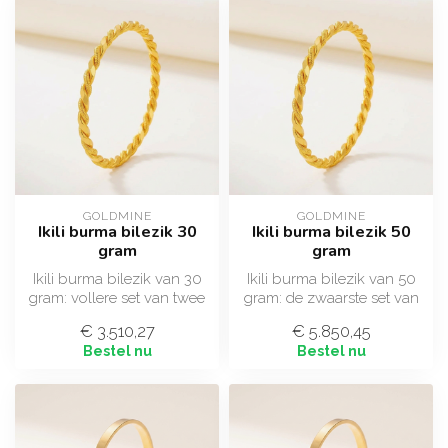
GOLDMINE
GOLDMINE
Ikili burma bilezik 30
Ikili burma bilezik 50
gram
gram
Ikili burma bilezik van 30
Ikili burma bilezik van 50
gram: vollere set van twee
gram: de zwaarste set van
gedraaide armbanden in
twee gedraaide
€ 3.510,27
€ 5.850,45
22 ...
armbanden in...
Bestel nu
Bestel nu