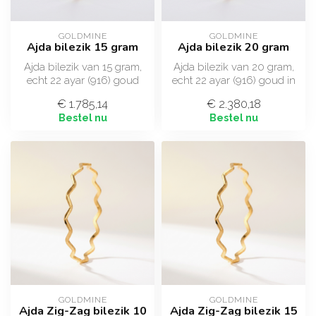
GOLDMINE
GOLDMINE
Ajda bilezik 15 gram
Ajda bilezik 20 gram
Ajda bilezik van 15 gram,
Ajda bilezik van 20 gram,
echt 22 ayar (916) goud
echt 22 ayar (916) goud in
met het klassieke
kalın uitvoering met het kl...
€ 1.785,14
€ 2.380,18
zigzagpatroo...
Bestel nu
Bestel nu
GOLDMINE
GOLDMINE
Ajda Zig-Zag bilezik 10
Ajda Zig-Zag bilezik 15