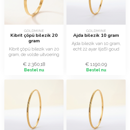
GOLDMINE
GOLDMINE
Kibrit çöpü bilezik 20
Ajda bilezik 10 gram
gram
Ajda bilezik van 10 gram,
Kibrit çöpü bilezik van 20
echt 22 ayar (916) goud
gram, de volste uitvoering
met het klassieke
van dit slanke rechte
zigzagpatroo...
€ 2.360,18
€ 1.190,09
mode...
Bestel nu
Bestel nu