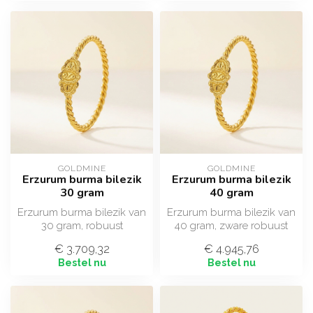
GOLDMINE
GOLDMINE
Erzurum burma bilezik
Erzurum burma bilezik
30 gram
40 gram
Erzurum burma bilezik van
Erzurum burma bilezik van
30 gram, robuust
40 gram, zware robuust
gedraaide gouden
gedraaide gouden
€ 3.709,32
€ 4.945,76
armband in 22 ayar (...
armband in 22 ...
Bestel nu
Bestel nu