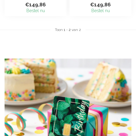
gram goudbaar (999,9)
echte 1 gram goudbaar
€149,86
€149,86
erin verzege...
(999,9) e...
Bestel nu
Bestel nu
Toon
1
-
2
van 2