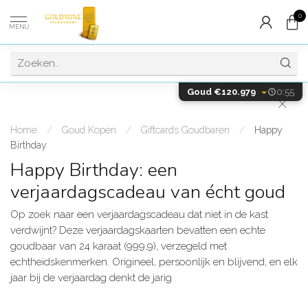
0
MENU
Goud €120.979
0:55
Home
/
Goud Kopen
/
Giftcards Goudbaren
/
Happy
Birthday
Happy Birthday: een
verjaardagscadeau van écht goud
Op zoek naar een verjaardagscadeau dat níet in de kast
verdwijnt? Deze verjaardagskaarten bevatten een echte
goudbaar van 24 karaat (999,9), verzegeld met
echtheidskenmerken. Origineel, persoonlijk en blijvend, en elk
jaar bij de verjaardag denkt de jarig