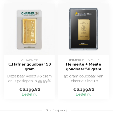
C.HAFNER
HEIMERLE + MEULE
C.Hafner goudbaar 50
Heimerle + Meule
gram
goudbaar 50 gram
Deze baar weegt 50 gram
50 gram goudbaar van
en is geslagen in 99,99%
Heimerle + Meule.
puur goud.
Vervaardigd uit 24 karaat
€6.199,82
€6.199,82
De baren zijn nieuw...
puur goud (999,...
Bestel nu
Bestel nu
Toon
1
-
4
van 4