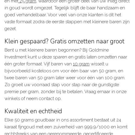
en met
25 gram
, waardoor een groter deel van uw inleg direct
in goud wordt omgezet. Tegelijk blijft de baar handzaam en
goed verhandelbaar. Voor veel van onze klanten is dit het
vaste formaat zodra de eerste stappen met kleinere baren zijn
gezet.
Klein gespaard? Gratis omzetten naar groot
Bent u met kleinere baren begonnen? Bij Goldmine
Investment kunt u deze sparen en gratis laten omzetten naar
één groter formaat. Vijf baren van
10 gram
wisselt u
bijvoorbeeld kosteloos om voor één baar van 50 gram, en
twee baren van 50 gram later weer voor één van 100 gram.
Zo groeit uw voorraad stap voor stap naar de gunstigste
premie per gram, zonder bij te betalen. Vraag ernaar in onze
winkels of neem contact op.
Kwaliteit en echtheid
Elke 50 grams goudbaar in ons assortiment bestaat uit 24
karaat fijngoud met een zuiverheid van 999,9/1000 en komt
rechtstreeks van een gerenommeerde, gecertificeerde