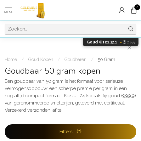
0
MENU
Goud €121.311
0:55
Home
/
Goud Kopen
/
Goudbaren
/
50 Gram
Goudbaar 50 gram kopen
Een goudbaar van 50 gram is het formaat voor serieuze
vermogensopbouw: een scherpe premie per gram in een
nog altijd compact formaat. Kies uit 24 karaats fijngoud (999,9)
van gerenommeerde smelterijen, geleverd met certificaat.
Verzekerd verzonden, af te
Filters