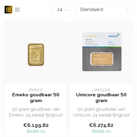
EMEKO
UMICORE
Emeko goudbaar 50
Umicore goudbaar 50
gram
gram
50 gram goudbaar van
50 gram goudbaar van
Emeko, 24 karaat fijngoud
Umicore, 24 karaat fijngoud
(999,9). Doorgaans de
(999,9). De meest
€6.199,82
€6.274,82
scherpst ge...
verhandelde g...
Bestel nu
Bestel nu