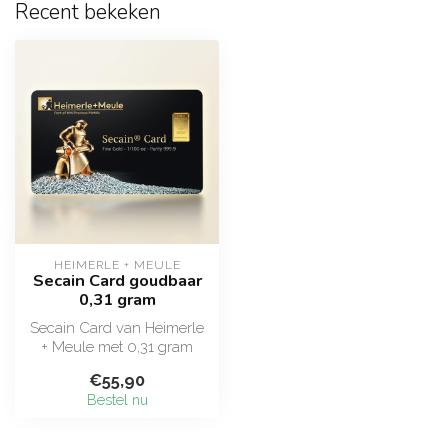
Recent bekeken
HEIMERLE + MEULE
Secain Card goudbaar
0,31 gram
Secain Card van Heimerle
+ Meule met 0,31 gram
echt goud (999,9), oftewel
€55,90
1/100 ...
Bestel nu