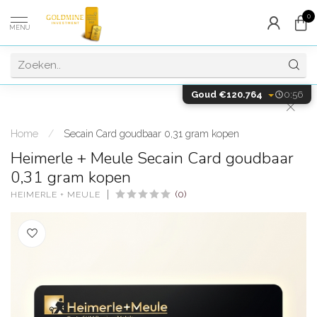
0
MENU
Goud €120.764
0:55
Home
/
Secain Card goudbaar 0,31 gram kopen
Heimerle + Meule Secain Card goudbaar
0,31 gram kopen
(0)
HEIMERLE + MEULE