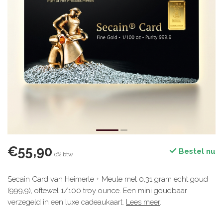
€55,90
Bestel nu
0% btw
Secain Card van Heimerle + Meule met 0,31 gram echt goud
(999,9), oftewel 1/100 troy ounce. Een mini goudbaar
verzegeld in een luxe cadeaukaart.
Lees meer
.