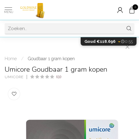
0
MENU
Goud €118.696
0:55
Home
/
Goudbaar 1 gram kopen
Umicore Goudbaar 1 gram kopen
(0)
UMICORE