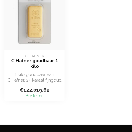
C.HAFNER
C.Hafner goudbaar 1
kilo
1 kilo goudbaar van
C.Hafner, 24 karaat fijngoud
(999,9). Het ultieme formaat
€122.019,62
me...
Bestel nu