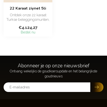
22 Karaat ziynet 5li
Ontdek onze 22 karaat
Turkse beleggingsmunten,
verkrijgbaar in diverse
€4.124,27
formaten ...
Bestel nu
Abonneer je op onze nieuwsbrief