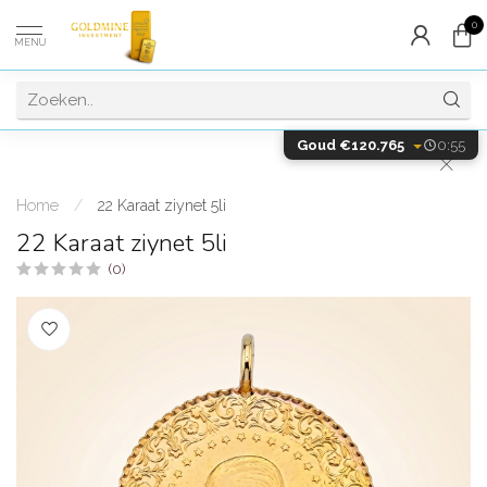
0
MENU
Goud €120.765
0:55
Home
/
22 Karaat ziynet 5li
22 Karaat ziynet 5li
(0)