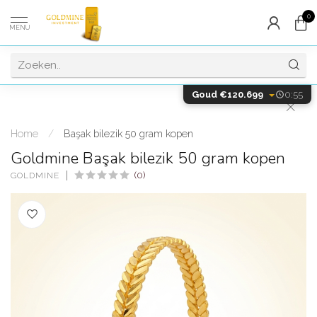
0
MENU
Goud €120.699
0:55
Home
/
Başak bilezik 50 gram kopen
Goldmine Başak bilezik 50 gram kopen
(0)
GOLDMINE