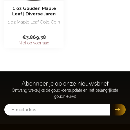
1 oz Gouden Maple
Leaf | Diverse Jaren
1 oz Maple Leaf Gold Coin
De Canadese Gold Maple
€3.869,38
Leaf behoort sinds de
Niet op voorraad
intro...
Abonneer je op onze nieuwsbrief