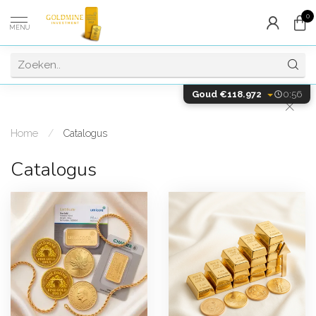
0
MENU
Goud €118.972
0:56
Home
/
Catalogus
Catalogus