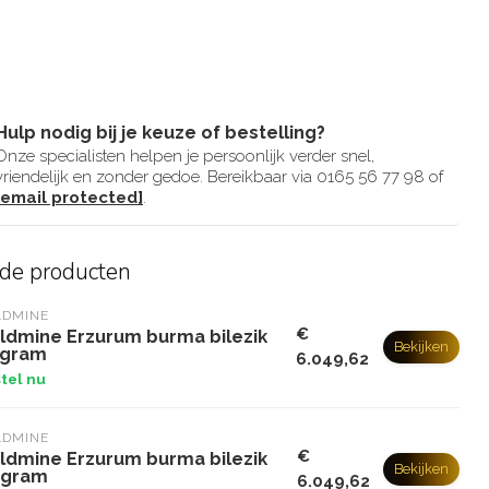
Hulp nodig bij je keuze of bestelling?
Onze specialisten helpen je persoonlijk verder snel,
vriendelijk en zonder gedoe. Bereikbaar via 0165 56 77 98 of
[email protected]
.
rde producten
LDMINE
€
ldmine Erzurum burma bilezik
Bekijken
 gram
6.049,62
tel nu
LDMINE
€
ldmine Erzurum burma bilezik
Bekijken
 gram
6.049,62