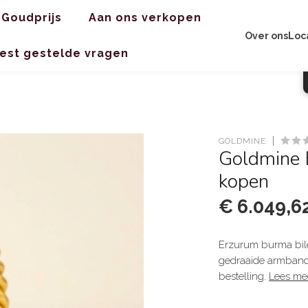
Goudprijs
Aan ons verkopen
Over ons
Loc
est gestelde vragen
GOLDMINE
Goldmine 
kopen
€ 6.049,6
Erzurum burma bile
gedraaide armband 
bestelling.
Lees me