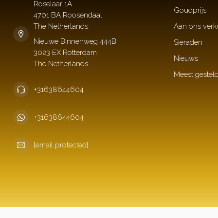
Roselaar 1A
Goudprijs
4701 BA Roosendaal
The Netherlands
Aan ons ver
Sieraden
Nieuws
Meest gestel
+31638644604
+31638644604
[email protected]