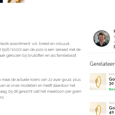
ezik-assortiment: vol, breed en robuust
ud (916/1000) aan de pols is een sieraad met de
k gekozen bij bruiloften en als familiebezit
Gerelatee
GO
Go
m maal de actuele koers van 22 ayar goud, plus
30
an al onze modellen en heeft daardoor het
Bes
laag; bij dit gewicht valt het maakloon per gram
rs.
GO
Go
40