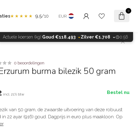
0
9,5
aties
★★★★★
/10
EUR
Actuele koersen (kg):
Goud €118.493
Zilver €1.708
0:55
0 beoordelingen
Erzurum burma bilezik 50 gram
2
Bestel nu
incl. 21% btw
zik van 50 gram, de zwaarste uitvoering van deze robuust
in 22 ayar (916) goud. Dagprijs in euro plus maakloon. Op
er
.