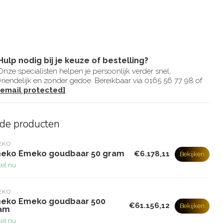
Hulp nodig bij je keuze of bestelling?
Onze specialisten helpen je persoonlijk verder snel,
vriendelijk en zonder gedoe. Bereikbaar via 0165 56 77 98 of
[email protected]
.
rde producten
EKO
eko Emeko goudbaar 50 gram
€6.178,11
Bekijken
tel nu
EKO
eko Emeko goudbaar 500
€61.156,12
Bekijken
am
tel nu