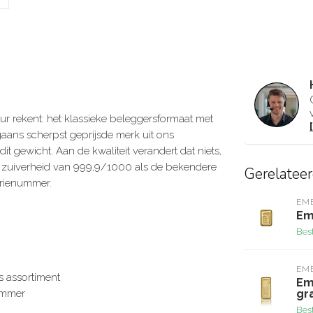
 rekent: het klassieke beleggersformaat met
aans scherpst geprijsde merk uit ons
it gewicht. Aan de kwaliteit verandert dat niets,
en zuiverheid van 999,9/1000 als de bekendere
Gerelatee
erienummer.
EM
Em
Bes
EM
s assortiment
Em
gr
nummer
Bes