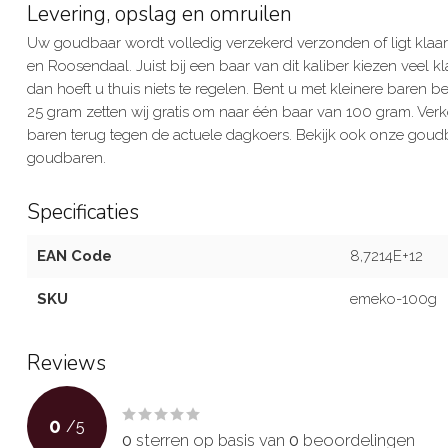
Levering, opslag en omruilen
Uw goudbaar wordt volledig verzekerd verzonden of ligt klaar
en Roosendaal. Juist bij een baar van dit kaliber kiezen veel k
dan hoeft u thuis niets te regelen. Bent u met kleinere baren
25 gram zetten wij gratis om naar één baar van 100 gram. Ver
baren terug tegen de actuele dagkoers. Bekijk ook onze goud
goudbaren.
Specificaties
EAN Code
8,7214E+12
SKU
emeko-100g
Reviews
0
/
5
0
sterren op basis van
0
beoordelingen