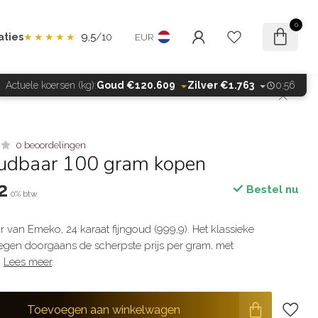
0
9,5
aties
★★★★★
/10
EUR
Actuele koersen (kg):
Goud €120.609
Zilver €1.763
0:55
0 beoordelingen
udbaar 100 gram kopen
2
Bestel nu
0% btw
van Emeko, 24 karaat fijngoud (999,9). Het klassieke
egen doorgaans de scherpste prijs per gram, met
.
Lees meer
.
Toevoegen aan winkelwagen