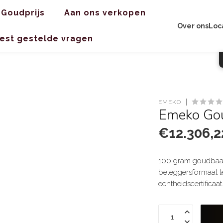
Goudprijs
Aan ons verkopen
Over ons
Loc
est gestelde vragen
EMEKO
Emeko Go
€12.306,2
100 gram goudbaar 
beleggersformaat t
echtheidscertificaat