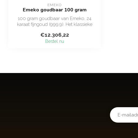
EMEKO
Emeko goudbaar 100 gram
100 gram goudbaar van Emeko, 24
karaat fijngoud (999,9). Het klassieke
beleggers...
€12.306,22
Bestel nu