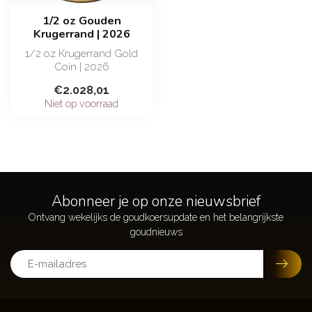
1/2 oz Gouden
Krugerrand | 2026
1/2 oz Krugerrand Gold
Coin | 2026
€2.028,01
Investeer in de
Niet op voorraad
hoogwaardige 1/2 oz
Kruger...
Abonneer je op onze nieuwsbrief