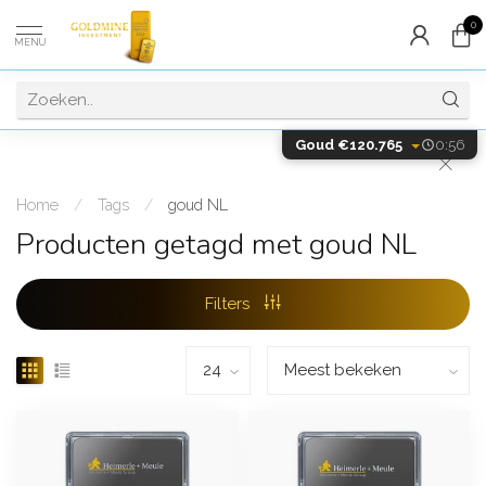
0
MENU
Goud €120.765
0:56
Home
/
Tags
/
goud NL
Producten getagd met goud NL
Filters