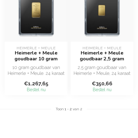
HEIMERLE + MEULE
HEIMERLE + MEULE
Heimerle + Meule
Heimerle + Meule
goudbaar 10 gram
goudbaar 2,5 gram
10 gram goudbaar van
2,5 gram goudbaar van
Heimerle + Meule. 24 karaat
Heimerle + Meule, 24 karaat
puur goud (999,9), LBMA-
fijngoud (999,9). Geslagen
€1.267,65
€350,66
gekeurd...
doo...
Bestel nu
Bestel nu
Toon
1
-
2
van 2