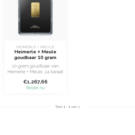
HEIMERLE + MEULE
Heimerle + Meule
goudbaar 10 gram
10 gram goudbaar van
Heimerle + Meule. 24 karaat
puur goud (999,9), LBMA-
€1.267,66
gekeurd...
Bestel nu
Toon
1
-
1
van 1