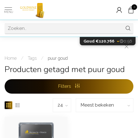
0
MENU
Goud €120.766
0:56
Home
/
Tags
/
puur goud
Producten getagd met puur goud
Filters