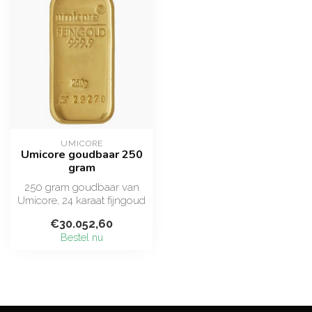
UMICORE
Umicore goudbaar 250
gram
250 gram goudbaar van
Umicore, 24 karaat fijngoud
(999,9). Kwart kilo goud
€30.052,60
van d...
Bestel nu